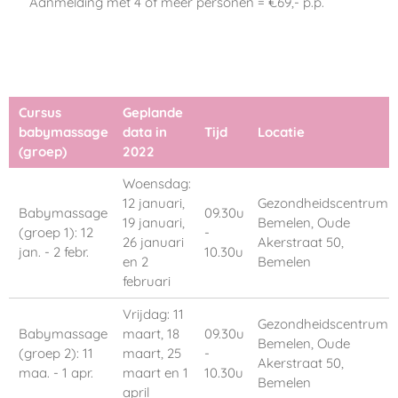
Aanmelding met 4 of meer personen = €69,- p.p.
Cursus
Geplande
babymassage
data in
Tijd
Locatie
(groep)
2022
Woensdag:
12 januari,
Gezondheidscentrum
Babymassage
09.30u
19 januari,
Bemelen, Oude
(groep 1): 12
-
26 januari
Akerstraat 50,
jan. - 2 febr.
10.30u
en 2
Bemelen
februari
Vrijdag: 11
Gezondheidscentrum
Babymassage
maart, 18
09.30u
Bemelen, Oude
(groep 2): 11
maart, 25
-
Akerstraat 50,
maa. - 1 apr.
maart en 1
10.30u
Bemelen
april