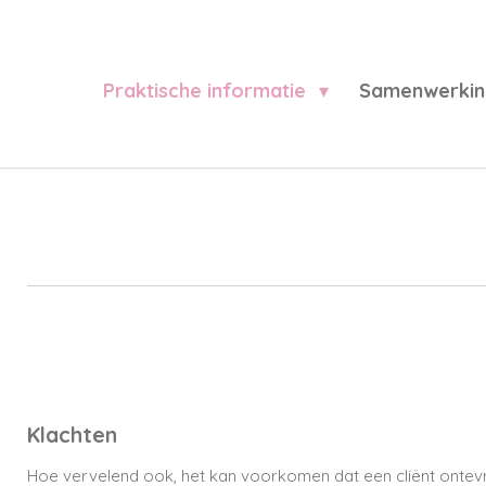
Ga
direct
naar
Praktische informatie
Samenwerki
de
hoofdinhoud
Klachten
Hoe vervelend ook, het kan voorkomen dat een cliënt ontevre