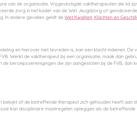
e van de organisatie. Vrijgevestigde vaktherapeuten die lid zi
ceerde zorg in het kader van de Wet Jeugdzorg of geïndiceerde
. In andere gevallen geldt de
Wet Kwaliteit, Klachten en Geschil
eling en hierover niet tevreden is, kan een klacht indienen. De v
 FVB. Werkt de vaktherapeut bij een organisatie, maak dan gebr
van de beroepsverenigingen die zijn aangesloten bij de FVB, dan 
 bekijkt of de betreffende therapeut zich gehouden heeft aa
sie kan disciplinaire maatregelen opleggen als de betreffende t