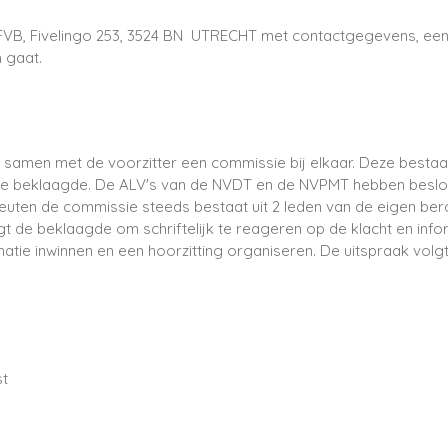
 FVB, Fivelingo 253, 3524 BN UTRECHT met contactgegevens, een 
 gaat.
samen met de voorzitter een commissie bij elkaar. Deze bestaat 
 de beklaagde. De ALV's van de NVDT en de NVPMT hebben beslote
uten de commissie steeds bestaat uit 2 leden van de eigen ber
gt de beklaagde om schriftelijk te reageren op de klacht en inf
e inwinnen en een hoorzitting organiseren. De uitspraak volgt 
st