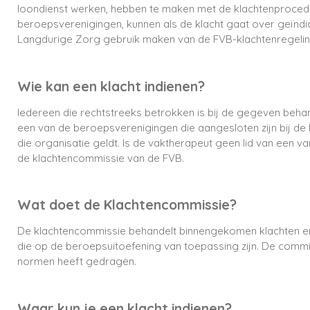
loondienst werken, hebben te maken met de klachtenprocedur
beroepsverenigingen, kunnen als de klacht gaat over geïndi
Langdurige Zorg gebruik maken van de FVB-klachtenregeling
Wie kan een klacht indienen?
Iedereen die rechtstreeks betrokken is bij de gegeven behand
een van de beroepsverenigingen die aangesloten zijn bij de
die organisatie geldt. Is de vaktherapeut geen lid van een 
de klachtencommissie van de FVB.
Wat doet de Klachtencommissie?
De klachtencommissie behandelt binnengekomen klachten en
die op de beroepsuitoefening van toepassing zijn. De commis
normen heeft gedragen.
Waar kun je een klacht indienen?