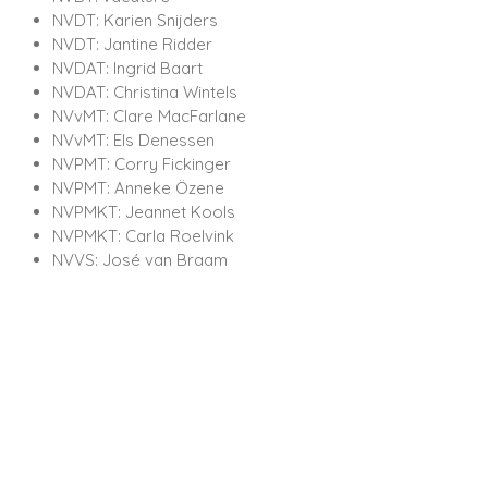
NVDT: Karien Snijders
NVDT: Jantine Ridder
NVDAT: Ingrid Baart
NVDAT: Christina Wintels
NVvMT: Clare MacFarlane
NVvMT: Els Denessen
NVPMT: Corry Fickinger
NVPMT: Anneke Özene
NVPMKT: Jeannet Kools
NVPMKT: Carla Roelvink
NVVS: José van Braam